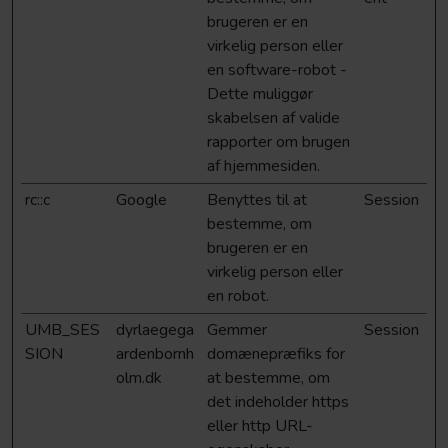
brugeren er en
virkelig person eller
en software-robot -
Dette muliggør
skabelsen af valide
rapporter om brugen
af hjemmesiden.
rc::c
Google
Benyttes til at
Session
bestemme, om
brugeren er en
virkelig person eller
en robot.
UMB_SES
dyrlaegega
Gemmer
Session
SION
ardenbornh
domænepræfiks for
olm.dk
at bestemme, om
det indeholder https
eller http URL-