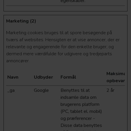
egenskaber.
Marketing (2)
Marketing cookies bruges til at spore besøgende på
tværs af websites. Hensigten er at vise annoncer, der er
relevante og engagerende for den enkelte bruger, og
dermed mere værdifulde for udgivere og tredjeparts
annoncører.
Maksimal
Navn
Udbyder
Formål
opbevaring
_ga
Google
Benyttes til at
2 år
indsamle data om
brugerens platform
(PC, tablet el. mobil)
og præferencer -
Disse data benyttes