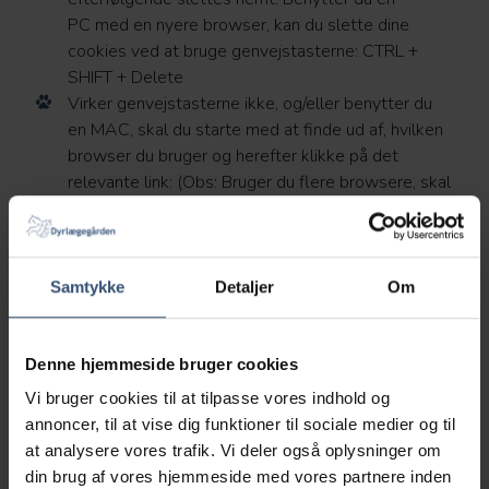
PC med en nyere browser, kan du slette dine
cookies ved at bruge genvejstasterne: CTRL +
SHIFT + Delete
Virker genvejstasterne ikke, og/eller benytter du
en MAC, skal du starte med at finde ud af, hvilken
browser du bruger og herefter klikke på det
relevante link: (Obs: Bruger du flere browsere, skal
du slette cookies i dem alle).
Læs vejledningen til at slette
cookies i de forskellige
Samtykke
Detaljer
Om
browsere her:
Internet Explorer
Denne hjemmeside bruger cookies
Mozilla Firefox
Vi bruger cookies til at tilpasse vores indhold og
Google Chrome
annoncer, til at vise dig funktioner til sociale medier og til
Opera
at analysere vores trafik. Vi deler også oplysninger om
Safari 5.0
din brug af vores hjemmeside med vores partnere inden