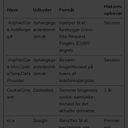
Maksimal
Navn
Udbyder
Formål
opbevaring
.AspNetCor
dyrlaegega
Hjælper til at
Session
e.Antiforger
ardenbornh
forebygge Cross-
y.#
olm.dk
Site Request
Forgery (CSRF)
angreb.
.AspNetCor
dyrlaegega
Bevarer
Session
e.Mvc.Cooki
ardenbornh
brugertilstand på
eTempData
olm.dk
tværs af
Provider
sideforespørgsler.
CookieCons
Cookiebot
Gemmer brugerens
1 år
ent
cookie-samtykke-
tilstand for det
aktuelle domæne.
rc::a
Google
Benyttes til at
Perman
bestemme, om
ent