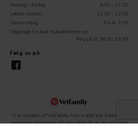
Mandag - fredag
8.00 - 17.00
Lukket mellem
12.00 - 13.00
Tidsbestilling
Fra kl. 7:00
Døgnvagt for akut tilskadekomne dyr
Ring på tlf. 56 91 19 99
Følg os på
Vi er medlem af VetFamily, hvor vi altid kan trække på
hinandens ekspertise. På den måde får dit dyr altid den
bedste behandling. Læs mere om dyrs sundhed og
sygdomme på
www.netdyredoktor.dk