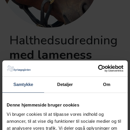
Halthedsudredning
med lameness
locator
Samtykke
Detaljer
Om
Vi tilbyder vi avanceret halthedsudredning ved
hjælp af Lameness Locator-teknologi. Lameness
Locator er et innovativt værktøj, der gør det
Denne hjemmeside bruger cookies
muligt for os præcist at diagnosticere årsagen til
halthed hos heste.
Vi bruger cookies til at tilpasse vores indhold og
annoncer, til at vise dig funktioner til sociale medier og til
at analysere vores trafik. Vi deler også oplysninger om