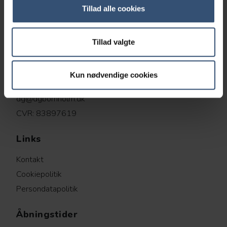
Tillad alle cookies
Tillad valgte
Dyrlægegården
Sagavej 4, 3700 Rønne
Kun nødvendige cookies
56 91 19 99
dg@dgbornholm.dk
CVR: 83897619
Links
Kontakt
Cookiepolitik
Persondatapolitik
Åbningstider