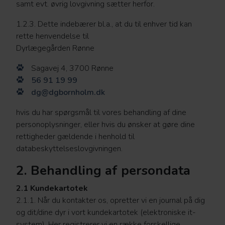
samt evt. øvrig lovgivning sætter herfor.
1.2.3. Dette indebærer bl.a., at du til enhver tid kan
rette henvendelse til
Dyrlægegården Rønne
Sagavej 4, 3700 Rønne
56 91 19 99
dg@dgbornholm.dk
hvis du har spørgsmål til vores behandling af dine
personoplysninger, eller hvis du ønsker at gøre dine
rettigheder gældende i henhold til
databeskyttelseslovgivningen.
2. Behandling af persondata
2.1 Kundekartotek
2.1.1. Når du kontakter os, opretter vi en journal på dig
og dit/dine dyr i vort kundekartotek (elektroniske it-
system). Her registrerer vi en række forskellige