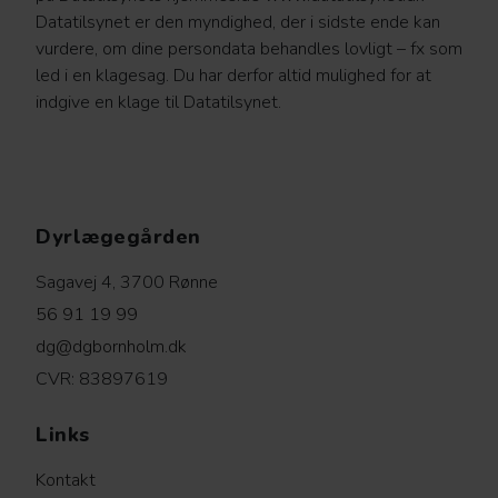
Datatilsynet er den myndighed, der i sidste ende kan
vurdere, om dine persondata behandles lovligt – fx som
led i en klagesag. Du har derfor altid mulighed for at
indgive en klage til Datatilsynet.
Dyrlægegården
Sagavej 4, 3700 Rønne
56 91 19 99
dg@dgbornholm.dk
CVR: 83897619
Links
Kontakt