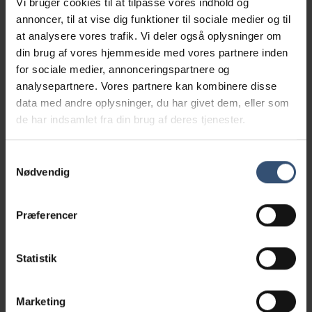
Vi bruger cookies til at tilpasse vores indhold og
annoncer, til at vise dig funktioner til sociale medier og til
2.8.2. Såfremt kreditaftale indgås mellem dig som
at analysere vores trafik. Vi deler også oplysninger om
kunde og Dyrlægegården Rønne, vil dette som
din brug af vores hjemmeside med vores partnere inden
udgangspunkt kun være muligt, såfremt du afgiver dit
for sociale medier, annonceringspartnere og
cpr.nr. Samtykkeerklæring til behandling af cpr.nr.
analysepartnere. Vores partnere kan kombinere disse
udfyldes og underskrives af kunden, inden kreditaftale
data med andre oplysninger, du har givet dem, eller som
indgås.
de har indsamlet fra din brug af deres tjenester.
2.8.3. Retsgrundlaget for behandlingen følger i
udgangspunktet af persondatalovens § 6, stk. 1, nr. 1-
Samtykkevalg
2 (pr. 25. maj 2018 databeskyttelsesforordningens
Nødvendig
artikel 6 (1), litra a-b.
2.9 Hjemmeside
Præferencer
Som hovedregel kan du tilgå hjemmesiden uden at
fortælle os, hvem du er, eller i øvrigt give personlige
Statistik
oplysninger om dig selv.
dyrlaegegaardenbornholm.dk
indsamler og
behandler oplysninger om dig, når du: Sender en
Marketing
forespørgsel, klage eller giver os feedback; eller i