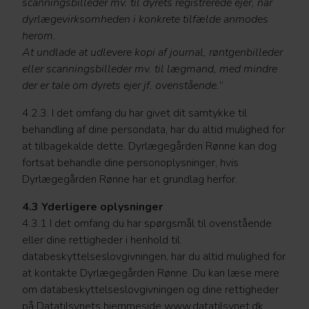
scanningsbilleder mv. til dyrets registrerede ejer, når
dyrlægevirksomheden i konkrete tilfælde anmodes
herom.
At undlade at udlevere kopi af journal, røntgenbilleder
eller scanningsbilleder mv. til lægmand, med mindre
der er tale om dyrets ejer jf. ovenstående.
”
4.2.3. I det omfang du har givet dit samtykke til
behandling af dine persondata, har du altid mulighed for
at tilbagekalde dette. Dyrlægegården Rønne kan dog
fortsat behandle dine personoplysninger, hvis
Dyrlægegården Rønne har et grundlag herfor.
4.3 Yderligere oplysninger
4.3.1 I det omfang du har spørgsmål til ovenstående
eller dine rettigheder i henhold til
databeskyttelseslovgivningen, har du altid mulighed for
at kontakte Dyrlægegården Rønne. Du kan læse mere
om databeskyttelseslovgivningen og dine rettigheder
på Datatilsynets hjemmeside www.datatilsynet.dk