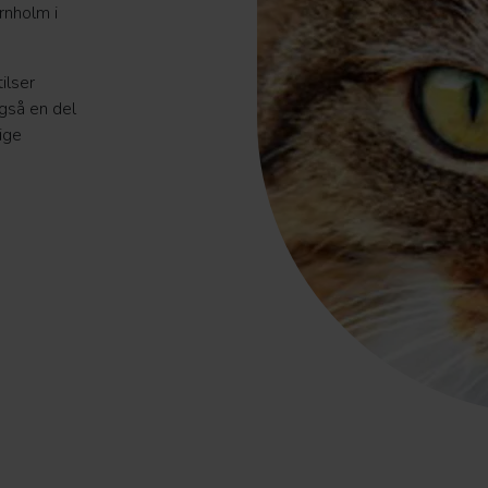
rnholm i
ilser
gså en del
lige