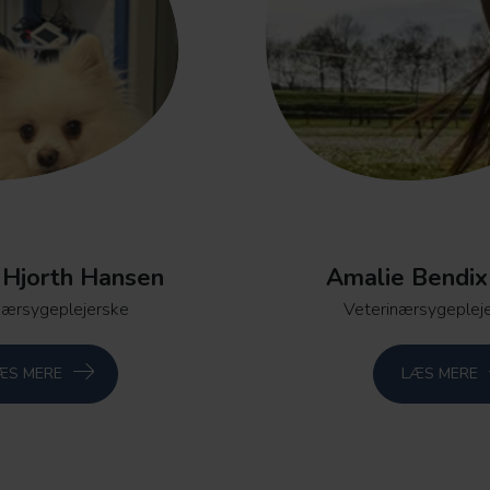
 Hjorth Hansen
Amalie Bendix
nærsygeplejerske
Veterinærsygepleje
ÆS MERE
LÆS MERE