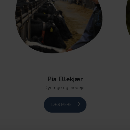
Pia Ellekjær
Dyrlæge og medejer
LÆS MERE