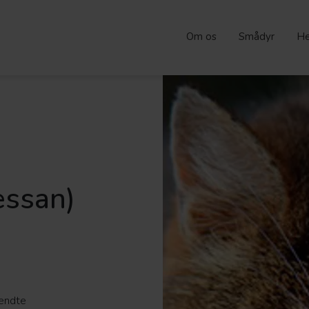
Om os
Smådyr
He
essan)
vendte