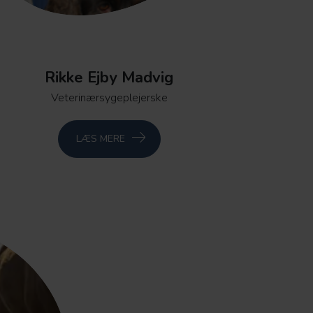
Rikke Ejby Madvig
Veterinærsygeplejerske
LÆS MERE