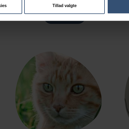
ies
Tillad valgte
LÆS MERE